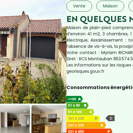
Vente
Maison
EN QUELQUES 
Maison de plain-pied comprena
d’environ 41 m2, 3 chambres, 1 sa
électrique, Assainissement : t
l’absence de vis-à-vis, la prox
Votre contact : Myriam RICHARD
Siret : RCS Montauban 853.574.
Les informations sur les risques
georisques.gouv.fr
Consommations énergéti
D