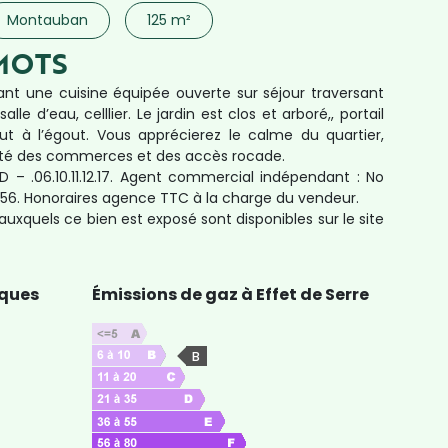
Montauban
125 m²
MOTS
nt une cuisine équipée ouverte sur séjour traversant
lle d’eau, celllier. Le jardin est clos et arboré,, portail
out à l’égout. Vous apprécierez le calme du quartier,
ipité des commerces et des accès rocade.
 – .06.10.11.12.17. Agent commercial indépendant : No
556. Honoraires agence TTC à la charge du vendeur.
 auxquels ce bien est exposé sont disponibles sur le site
ques
Émissions de gaz à Effet de Serre
B